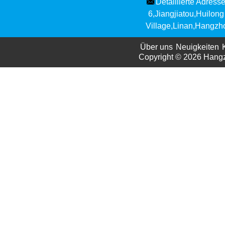
Detaillierte Adresse
6,Jiangjiatou,Huilong
Village,Linan,Hangzh
Über uns
Neuigkeiten
Copyright © 2026
Hangzh