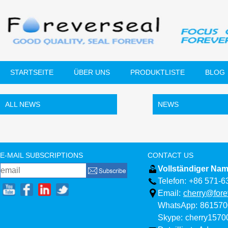
STARTSEITE
ÜBER UNS
PRODUKTLISTE
BLOG
ALL NEWS
NEWS
E-MAIL SUBSCRIPTIONS
CONTACT US
Vollständiger Nam
Telefon:
+86 571-6
Email:
cherry@fore
WhatsApp:
861570
Skype:
cherry157